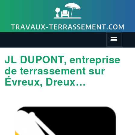
JL DUPONT, entreprise
de terrassement sur
Évreux, Dreux…