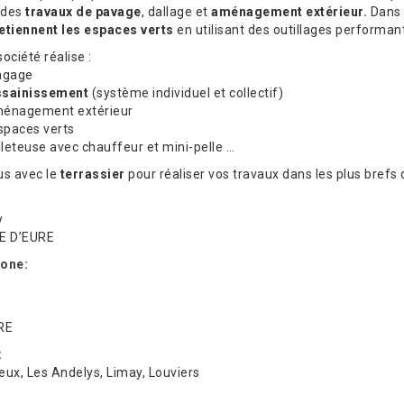
 des
travaux de pavage
, dallage et
aménagement extérieur.
Dans 
etiennent les espaces verts
en utilisant des outillages performant
société réalise :
lagage
ssainissement
(système individuel et collectif)
ménagement extérieur
espaces verts
elleteuse avec chauffeur et mini-pelle …
s avec le
terrassier
pour réaliser vos travaux dans les plus brefs d
y
E D’EURE
one:
RE
:
eux, Les Andelys, Limay, Louviers