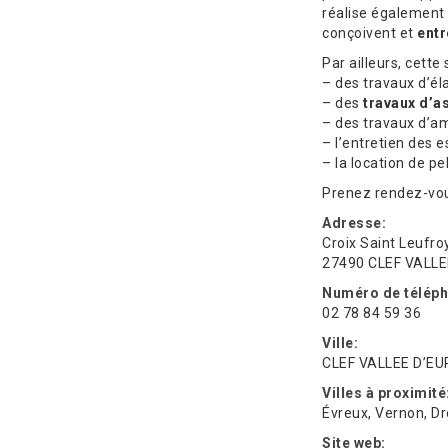
réalise également
conçoivent et
entr
Par ailleurs, cette 
– des travaux d’é
– des
travaux d’a
– des travaux d’a
– l’entretien des 
– la location de p
Prenez rendez-vou
Adresse:
Croix Saint Leufro
27490 CLEF VALLE
Numéro de téléph
02 78 84 59 36
Ville:
CLEF VALLEE D’EU
Villes à proximité
Évreux, Vernon, Dr
Site web: